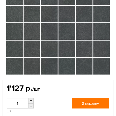
1'127 р.
/шт
+
В корзину
-
шт