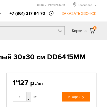
Вход
/
Регистрация
Краснодар
+7 (861) 217-94-70
ЗАКАЗАТЬ ЗВОНОК
0
Корзина
тлый 30x30 см DD6415MM
1'127 р.
/шт
+
шт
В корзину
-