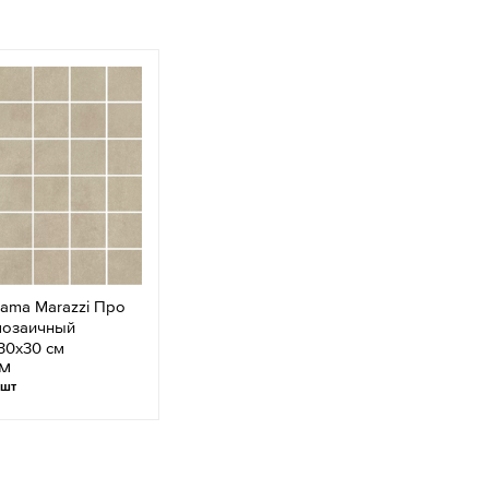
ama Marazzi Про
мозаичный
30x30 см
MM
/шт