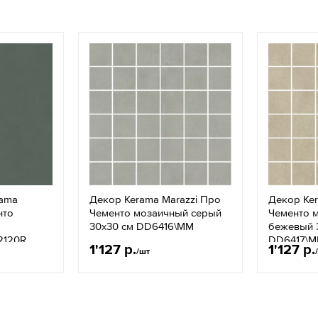
rama
Декор Kerama Marazzi Про
Декор Ker
нто
Чементо мозаичный серый
Чементо 
30x30 см DD6416\MM
бежевый 
2120R
DD6417\
1'127 р.
1'127 р.
/шт