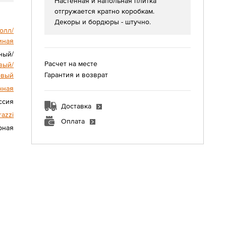
Настенная и напольная плитка
отгружается кратно коробкам.
Декоры и бордюры - штучно.
олл/
иная
сный/
Расчет на месте
вый/
Гарантия и возврат
овый
нная
ссия
Доставка
azzi
Оплата
урная