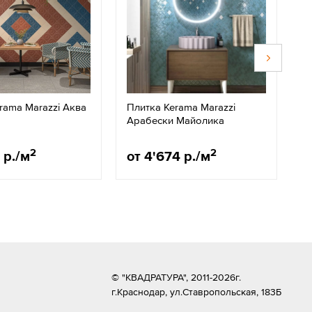
rama Marazzi Аква
Плитка Kerama Marazzi
П
Арабески Майолика
С
2
2
 р./м
от 4'674 р./м
о
© "КВАДРАТУРА", 2011-2026г.
г.Краснодар,
ул.Ставропольская, 183Б