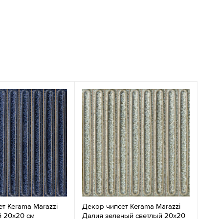
т Kerama Marazzi
Декор чипсет Kerama Marazzi
й 20x20 см
Далия зеленый светлый 20x20