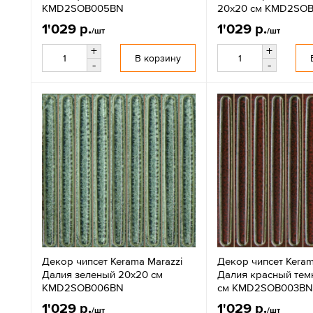
KMD2SOB005BN
20x20 см KMD2SO
1'029 р.
1'029 р.
/шт
/шт
+
+
В корзину
-
-
Декор чипсет Kerama Marazzi
Декор чипсет Keram
Далия зеленый 20x20 см
Далия красный тем
KMD2SOB006BN
см KMD2SOB003BN
1'029 р.
1'029 р.
/шт
/шт