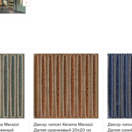
a Marazzi
Декор чипсет Kerama Marazzi
Декор чипсе
темный
Далия оранжевый 20x20 см
Далия сини