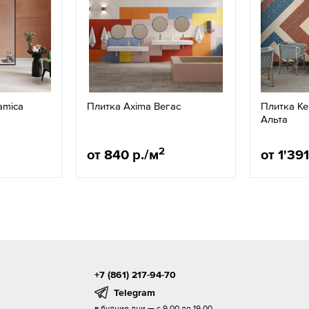
amica
Плитка Axima Вегас
Плитка Ke
Альта
2
от 840 р./м
от 1'391
+7 (861) 217-94-70
Telegram
в будние дни — с 9.00 до 19.00,