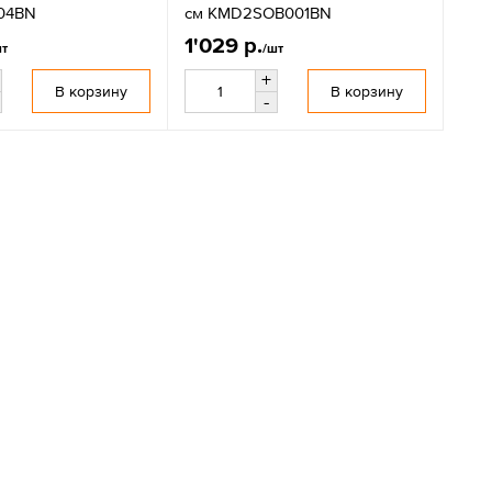
04BN
см KMD2SOB001BN
1'029 р.
шт
/шт
+
В корзину
В корзину
-