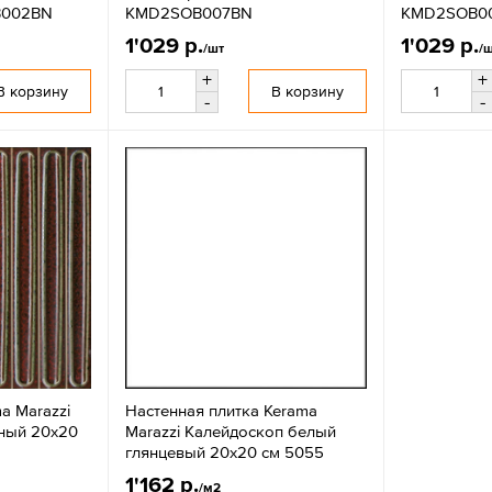
B002BN
KMD2SOB007BN
KMD2SOB0
1'029 р.
1'029 р.
/шт
/
+
+
В корзину
В корзину
-
-
a Marazzi
Настенная плитка Kerama
ный 20x20
Marazzi Калейдоскоп белый
глянцевый 20x20 см 5055
1'162 р.
/м2