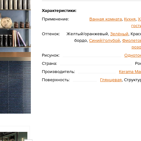
Характеристики:
Применение:
Ванная комната
,
Кухня
,
Х
гост
Оттенок:
Желтый/оранжевый,
Зелёный
, Кра
бордо,
Синий/голубой
,
Фиолето
роз
Рисунок:
Одното
Страна:
Ро
Производитель:
Kerama Mar
Поверхность:
Глянцевая
, Структ