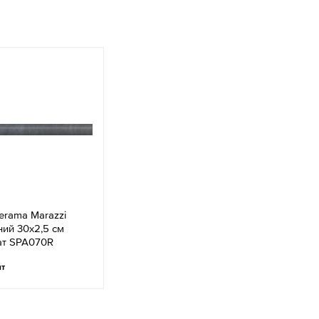
rama Marazzi
ний 30х2,5 см
ат SPA070R
шт