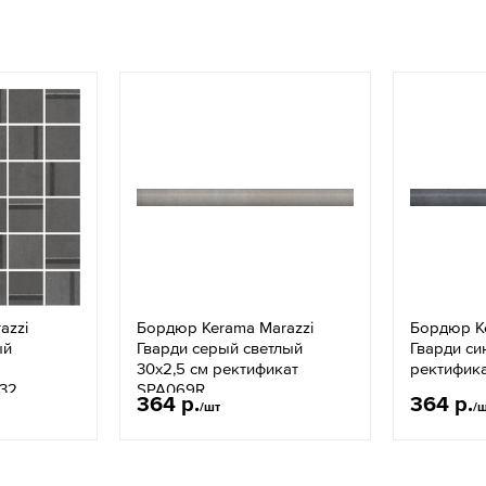
azzi
Бордюр Kerama Marazzi
Бордюр Ke
ый
Гварди серый светлый
Гварди си
м
30х2,5 см ректификат
ректифик
132
SPA069R
364 р.
364 р.
/шт
/