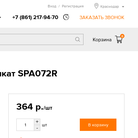
Вход
/
Регистрация
Краснодар
+7 (861) 217-94-70
ЗАКАЗАТЬ ЗВОНОК
0
Корзина
икат SPA072R
364 р.
/шт
+
шт
В корзину
-