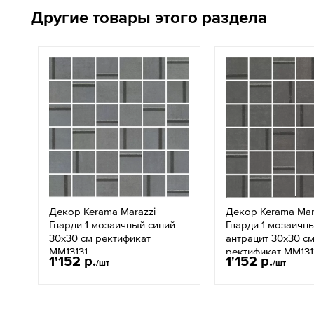
Другие товары этого раздела
Декор Kerama Marazzi
Декор Kerama Mar
Гварди 1 мозаичный синий
Гварди 1 мозаичн
30x30 см ректификат
антрацит 30x30 с
MM13131
ректификат MM13
1'152 р.
1'152 р.
/шт
/шт