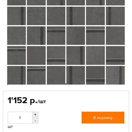
1'152 р.
/шт
+
В корзину
-
шт