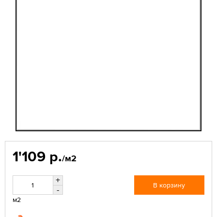
1'109 р.
/м2
+
В корзину
-
м2