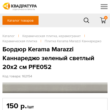
Краснодар
Профи
Контакты
ОТДЕЛОЧНЫЕ МАТЕРИАЛЫ
Доставка и оплата
0
Каталог товаров
+7 (861) 217-94-70
Выставочный зал
Акции
в будние дни — с 9.00 до 19.00,
Сб, Вс — выходной
Каталог
|
Керамическая плитка, керамогранит
|
Готовые решения
Керамическая плитка
|
Плитка Kerama Marazzi Каннареджо
ЗАКАЗАТЬ ЗВОНОК
Отзывы
Бордюр Kerama Marazzi
Вход
Каннареджо зеленый светлый
/
Регистрация
20x2 см PFE052
Код товара: 162154
150 р.
/шт