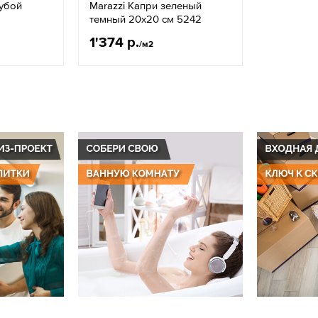
лубой
Marazzi Капри зеленый
темный 20x20 см 5242
1'374 р.
/м2