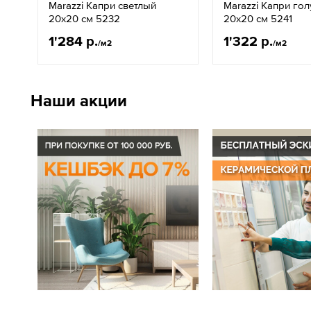
Marazzi Капри светлый
Marazzi Капри го
20x20 см 5232
20x20 см 5241
1'284 р.
1'322 р.
/м2
/м2
Наши акции