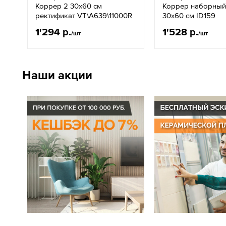
Коррер 2 30х60 см
Коррер наборный
ректификат VT\A639\11000R
30х60 см ID159
1'294 р.
1'528 р.
/шт
/шт
Наши акции