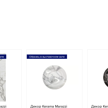
але
Образец в выставочном зале
azzi
Декор Kerama Marazzi
Декор Ker