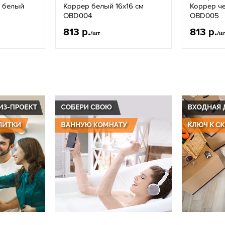
 белый
Коррер белый 16х16 см
Коррер че
OBD004
OBD005
813 р.
813 р.
/шт
/ш