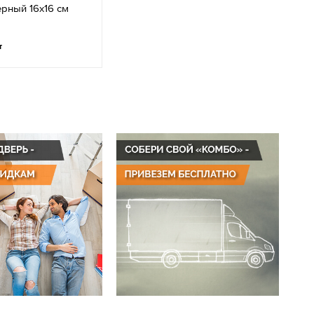
рный 16х16 см
т