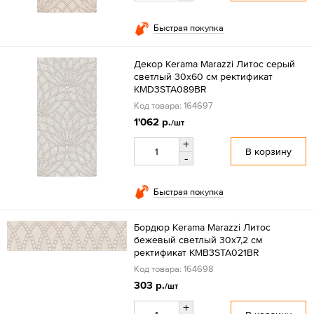
Быстрая покупка
Декор Kerama Marazzi Литос серый
светлый 30x60 см ректификат
KMD3STA089BR
Код товара: 164697
1'062 р.
/шт
+
В корзину
-
Быстрая покупка
Бордюр Kerama Marazzi Литос
бежевый светлый 30x7,2 см
ректификат KMB3STA021BR
Код товара: 164698
303 р.
/шт
+