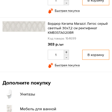
В корзину
-
Быстрая покупка
Бордюр Kerama Marazzi Литос серый
светлый 30x7,2 см ректификат
KMB3STA020BR
Код товара: 164699
303 р.
/шт
+
В корзину
-
Быстрая покупка
Дополните покупку
Унитазы
Мебель для ванной