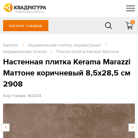
Краснодар
Профи
Контакты
ОТДЕЛОЧНЫЕ МАТЕРИАЛЫ
Доставка и оплата
0
Каталог товаров
+7 (861) 217-94-70
Выставочный зал
Акции
в будние дни — с 9.00 до 19.00,
Сб, Вс — выходной
Каталог
|
Керамическая плитка, керамогранит
|
Готовые решения
Керамическая плитка
|
Плитка Kerama Marazzi Маттоне
ЗАКАЗАТЬ ЗВОНОК
Отзывы
Настенная плитка Kerama Marazzi
Вход
Маттоне коричневый 8,5х28,5 см
/
Регистрация
2908
Код товара: 162334