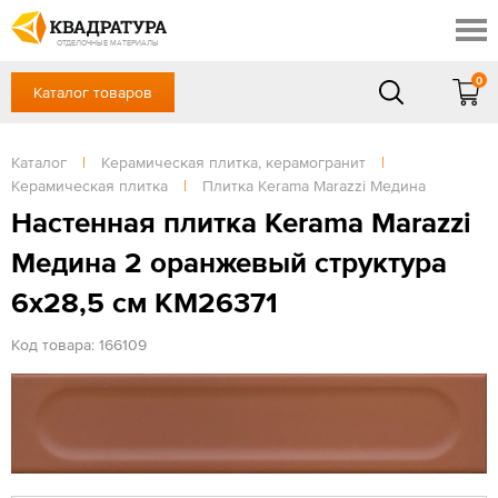
Краснодар
Профи
Контакты
ОТДЕЛОЧНЫЕ МАТЕРИАЛЫ
Доставка и оплата
0
Каталог товаров
+7 (861) 217-94-70
Выставочный зал
Акции
в будние дни — с 9.00 до 19.00,
Сб, Вс — выходной
Каталог
|
Керамическая плитка, керамогранит
|
Готовые решения
Керамическая плитка
|
Плитка Kerama Marazzi Медина
ЗАКАЗАТЬ ЗВОНОК
Отзывы
Настенная плитка Kerama Marazzi
Вход
Медина 2 оранжевый структура
/
Регистрация
6x28,5 см KM26371
Код товара: 166109