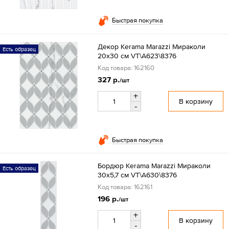
Быстрая покупка
Декор Kerama Marazzi Мираколи
Есть образец
20x30 см VT\A623\8376
Код товара: 162160
327 р.
/шт
+
В корзину
-
Быстрая покупка
Бордюр Kerama Marazzi Мираколи
Есть образец
30х5,7 см VT\A630\8376
Код товара: 162161
196 р.
/шт
+
В корзину
-