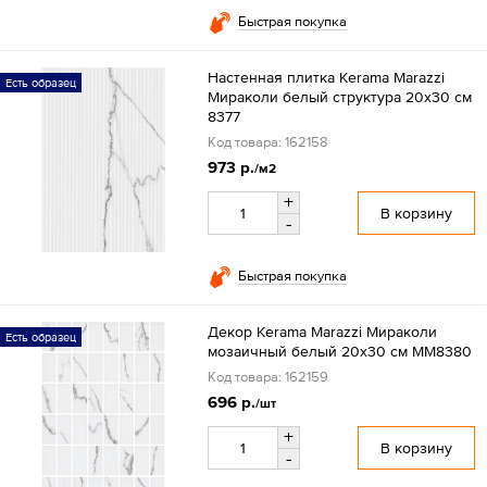
Быстрая покупка
Настенная плитка Kerama Marazzi
Есть образец
Мираколи белый структура 20x30 см
8377
Код товара: 162158
973 р.
/м2
+
В корзину
-
Быстрая покупка
Декор Kerama Marazzi Мираколи
Есть образец
мозаичный белый 20x30 см MM8380
Код товара: 162159
696 р.
/шт
+
В корзину
-