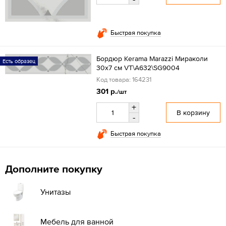
Быстрая покупка
Бордюр Kerama Marazzi Мираколи
Есть образец
30x7 см VT\A632\SG9004
Код товара: 164231
301 р.
/шт
+
В корзину
-
Быстрая покупка
Дополните покупку
Унитазы
Мебель для ванной