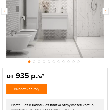
от 935 р.
2
/м
Выбрать плитку
Настенная и напольная плитка отгружается кратно