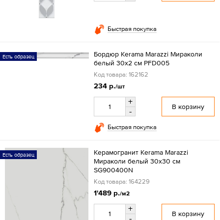
Быстрая покупка
Бордюр Kerama Marazzi Мираколи
Есть образец
белый 30x2 см PFD005
Код товара: 162162
234 р.
/шт
+
В корзину
-
Быстрая покупка
Керамогранит Kerama Marazzi
Есть образец
Мираколи белый 30x30 см
SG900400N
Код товара: 164229
1'489 р.
/м2
+
В корзину
-