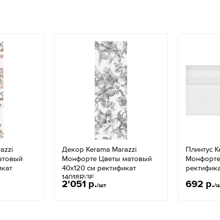
azzi
Декор Kerama Marazzi
Плинтус K
атовый
Монфорте Цветы матовый
Монфорте
икат
40х120 см ректификат
ректифик
14018R\3F
2'051 р.
692 р.
/шт
/