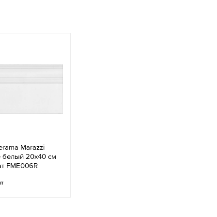
erama Marazzi
 белый 20x40 см
ат FME006R
шт