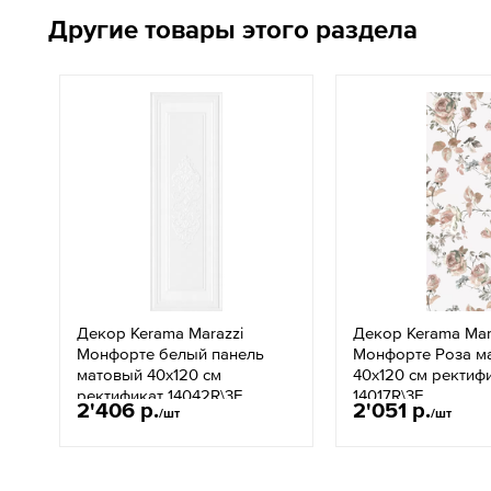
Другие товары этого раздела
Декор Kerama Marazzi
Декор Kerama Mar
Монфорте белый панель
Монфорте Роза м
матовый 40х120 см
40х120 см ректиф
ректификат 14042R\3F
14017R\3F
2'406 р.
2'051 р.
/шт
/шт