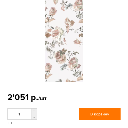
2'051 р.
/шт
+
В корзину
-
шт