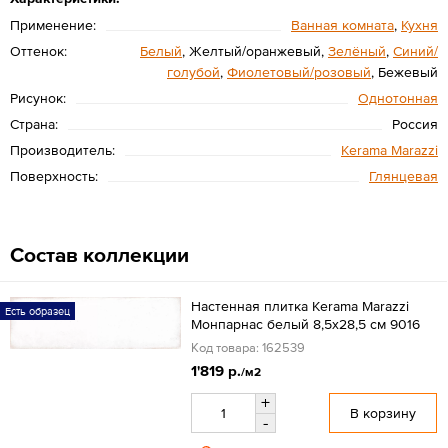
Применение:
Ванная комната
,
Кухня
Оттенок:
Белый
, Желтый/оранжевый,
Зелёный
,
Синий/
голубой
,
Фиолетовый/розовый
, Бежевый
Рисунок:
Однотонная
Страна:
Россия
Производитель:
Kerama Marazzi
Поверхность:
Глянцевая
Состав коллекции
Настенная плитка Kerama Marazzi
Есть образец
Монпарнас белый 8,5х28,5 см 9016
Код товара: 162539
1'819 р.
/м2
+
В корзину
-