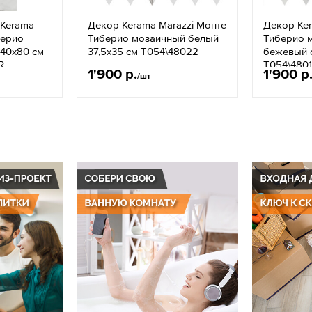
 Kerama
Декор Kerama Marazzi Монте
Декор Ker
берио
Тиберио мозаичный белый
Тиберио 
40x80 см
37,5х35 см T054\48022
бежевый с
R
T054\480
1'900 р.
1'900 р
/шт