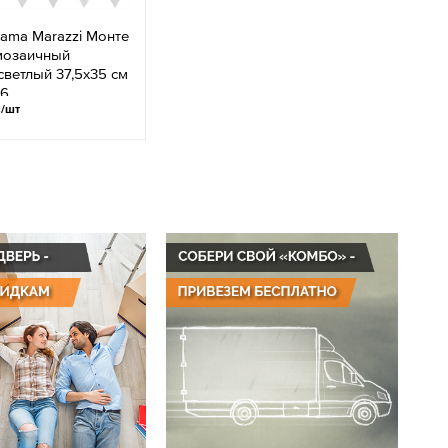
ama Marazzi Монте
мозаичный
ветлый 37,5х35 см
16
.
/шт