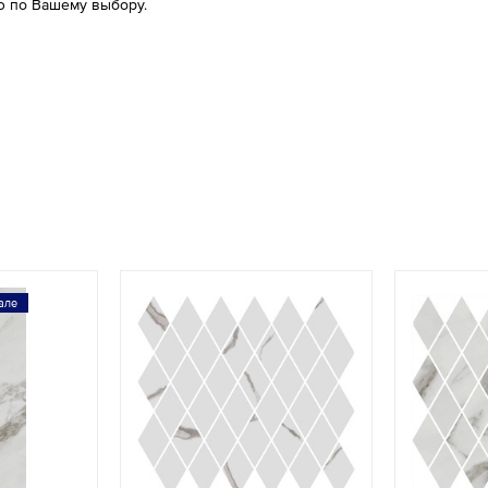
 по Вашему выбору.
але