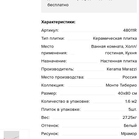
бесплатно
Характеристики:
Артикул:
48011R
Тип плитки:
Керамическая плитка
Место
Ванная комната, Холл/
применения:
гостиная, Кухня
Назначение:
Настенная плитка
Производитель:
Kerama Marazzi
Место производства:
Россия
Коллекция:
Монте Тиберио
Размер:
40х80 см
Количество в упаковке:
1.6 м2
Плиток в упаковке:
5шт.
Вес:
27.25кг
Оттенок:
Белый
Рисунок:
Мрамор