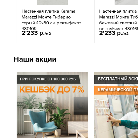
Настенная плитка Kerama
Настенная плитка
Marazzi Монте Тиберио
Marazzi Монте Ти
серый 40x80 см ректификат
бежевый светлый 
48010R
ректификат 48016
2'233 р.
2'233 р.
/м2
/м2
Наши акции