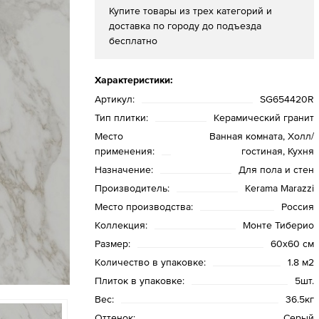
Купите товары из трех категорий и
доставка по городу до подъезда
бесплатно
Характеристики:
Артикул:
SG654420R
Тип плитки:
Керамический гранит
Место
Ванная комната, Холл/
применения:
гостиная, Кухня
Назначение:
Для пола и стен
Производитель:
Kerama Marazzi
Место производства:
Россия
Коллекция:
Монте Тиберио
Размер:
60х60 см
Количество в упаковке:
1.8 м2
Плиток в упаковке:
5шт.
Вес:
36.5кг
Оттенок:
Серый