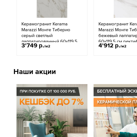
Керамогранит Kerama
Керамогранит Ke
Marazzi Монте Тиберио
Marazzi Монте Ти
серый светлый
бежевый лаппати
лаппатированный 60х119,5
60х119,5 см ректи
3'749 р.
4'912 р.
/м2
/м2
см ректификат SG540722R
SG564522R
Наши акции