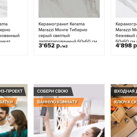
rama
Керамогранит Kerama
Керамогр
берио
Marazzi Монте Тиберио
Marazzi М
рованный
серый светлый
бежевый 
фикат
лаппатированный 60х60 см
60х60 см 
3'652 р.
4'898 р
/м2
ректификат SG654422R
SG65152