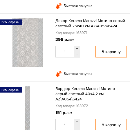
Быстрая покупка
Декор Kerama Marazzi Мотиво серый
Есть образец
светлый 25x40 см AZ\A053\6424
Код товара: 163971
296 р.
/шт
+
В корзину
-
Быстрая покупка
Бордюр Kerama Marazzi Мотиво
Есть образец
серый светлый 40х4,2 см
AZ\A054\6424
Код товара: 163972
151 р.
/шт
+
В корзину
-