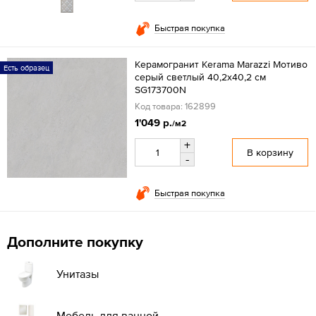
Быстрая покупка
Керамогранит Kerama Marazzi Мотиво
Есть образец
серый светлый 40,2х40,2 см
SG173700N
Код товара: 162899
1'049 р.
/м2
+
В корзину
-
Быстрая покупка
Дополните покупку
Унитазы
Мебель для ванной