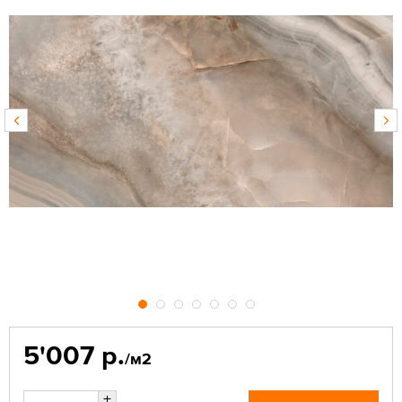
5'007 р.
/м2
+