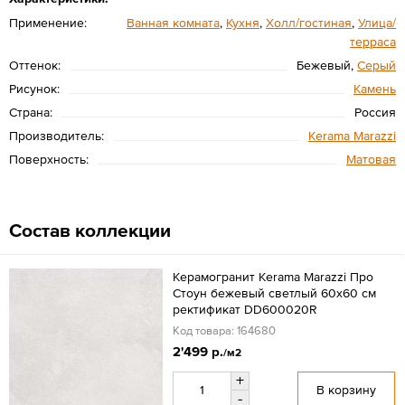
Применение:
Ванная комната
,
Кухня
,
Холл/гостиная
,
Улица/
терраса
Оттенок:
Бежевый,
Серый
Рисунок:
Камень
Страна:
Россия
Производитель:
Kerama Marazzi
Поверхность:
Матовая
Состав коллекции
Керамогранит Kerama Marazzi Про
Стоун бежевый светлый 60x60 см
ректификат DD600020R
Код товара: 164680
2'499 р.
/м2
+
В корзину
-