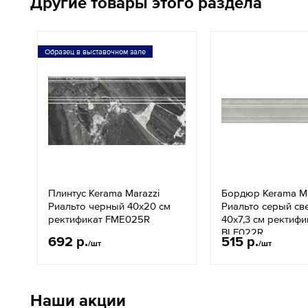
Другие товары этого раздела
Образец в выставочном зале
Плинтус Kerama Marazzi
Бордюр Kerama Ma
Риальто черный 40x20 см
Риальто серый св
ректификат FME025R
40х7,3 см ректифи
BLF022R
692 р.
515 р.
/шт
/шт
Наши акции