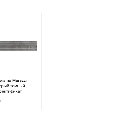
rama Marazzi
серый темный
 ректификат
т