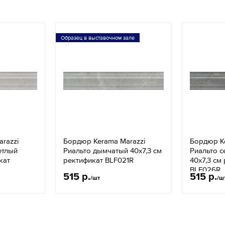
Образец в выставочном зале
razzi
Бордюр Kerama Marazzi
Бордюр Ke
етлый
Риальто дымчатый 40х7,3 см
Риальто 
кат
ректификат BLF021R
40х7,3 см
BLF026R
515 р.
515 р.
/шт
/ш