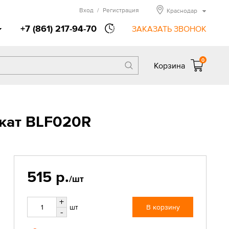
Вход
/
Регистрация
Краснодар
+7 (861) 217-94-70
ЗАКАЗАТЬ ЗВОНОК
0
Корзина
икат BLF020R
515 р.
/шт
+
шт
В корзину
-