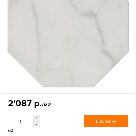
2'087 р.
/м2
+
В корзину
-
м2