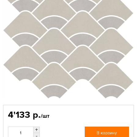
4'133 р.
/шт
+
В корзину
-