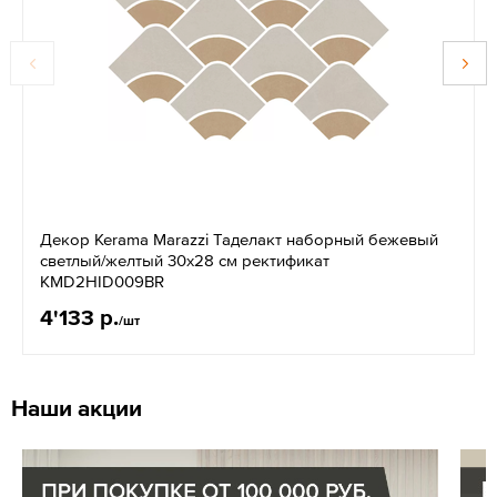
Декор Kerama Marazzi Таделакт наборный бежевый
светлый/желтый 30x28 см ректификат
KMD2HID009BR
4'133 р.
/шт
Наши акции