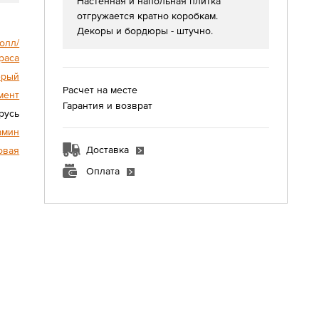
Настенная и напольная плитка
отгружается кратно коробкам.
Декоры и бордюры - штучно.
олл/
раса
ерый
Расчет на месте
мент
Гарантия и возврат
русь
амин
Доставка
овая
Оплата