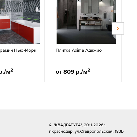
ерамин Нью-Йорк
Плитка Axima Адажио
Пл
2
2
р./м
от 809 р./м
о
© "КВАДРАТУРА", 2011-2026г.
г.Краснодар,
ул.Ставропольская, 183Б