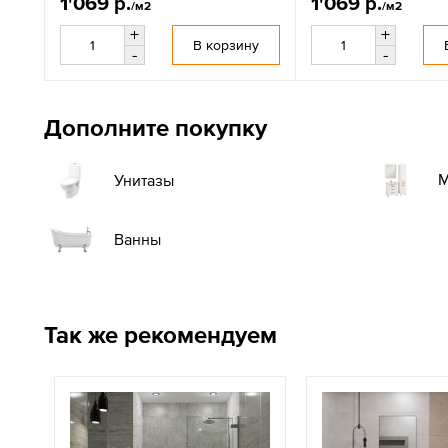
1'069 р.
1'069 р.
/м2
/м2
+
+
В корзину
-
-
Дополните покупку
М
Унитазы
Ванны
Так же рекомендуем