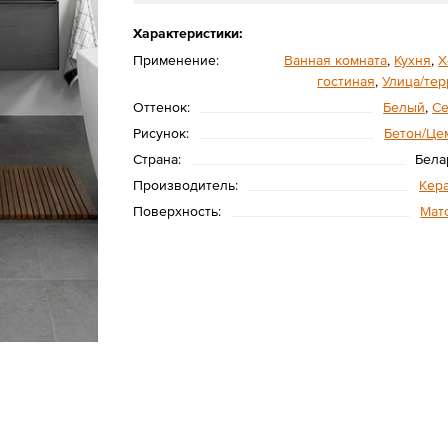
Характеристики:
Применение:
Ванная комната
,
Кухня
,
Х
гостиная
,
Улица/тер
Оттенок:
Белый
,
С
Рисунок:
Бетон/Це
Страна:
Бела
Производитель:
Кер
Поверхность:
Мат