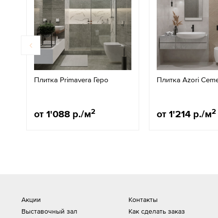
Плитка Primavera Геро
Плитка Azori Cem
2
2
от 1'088 р./м
от 1'214 р./м
Акции
Контакты
Выставочный зал
Как сделать заказ