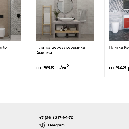
ento
Плитка Березакерамика
Плитка К
Амалфи
2
от 998 р./м
от 948 
+7 (861) 217-94-70
Telegram