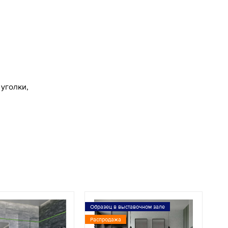
уголки,
Образец в выставочном зале
Распродажа