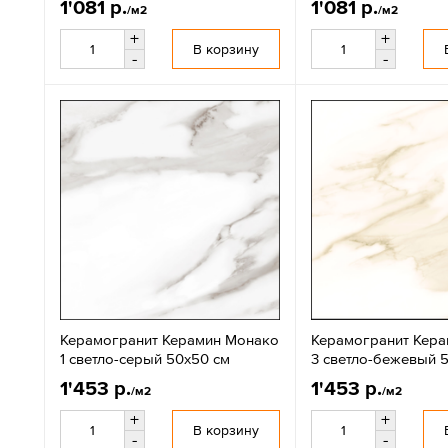
1'081 р.
1'081 р.
/м2
/м2
+
+
В корзину
-
-
Керамогранит Керамин Монако
Керамогранит Кер
1 светло-серый 50х50 см
3 светло-бежевый 
1'453 р.
1'453 р.
/м2
/м2
+
+
В корзину
-
-