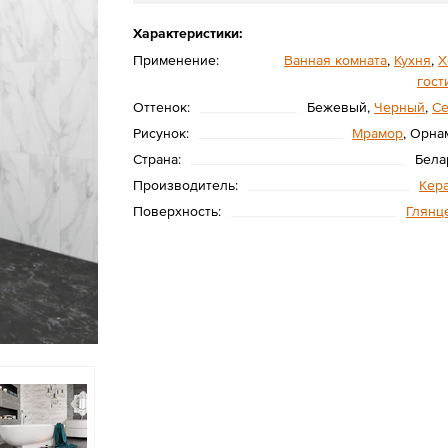
Характеристики:
Применение:
Ванная комната
,
Кухня
,
Х
гост
Оттенок:
Бежевый,
Черный
,
С
Рисунок:
Мрамор
, Орна
Страна:
Бела
Производитель:
Кер
Поверхность:
Глянц