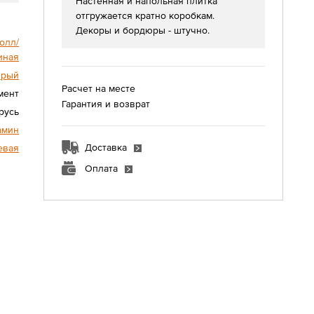
Настенная и напольная плитка
отгружается кратно коробкам.
Декоры и бордюры - штучно.
олл/
иная
ерый
Расчет на месте
мент
Гарантия и возврат
русь
амин
Доставка
евая
Оплата