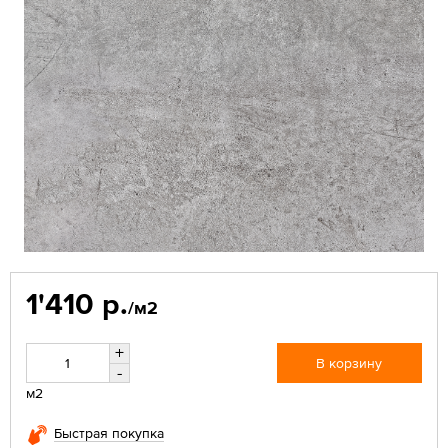
1'410 р.
/м2
+
В корзину
-
м2
Быстрая покупка