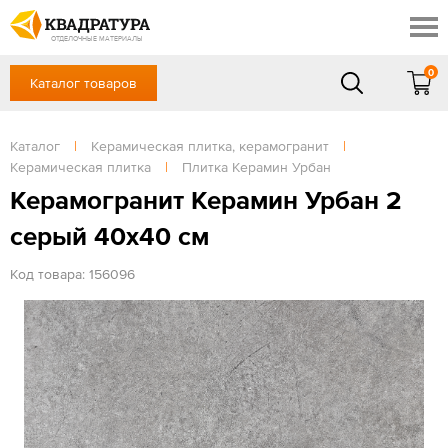
Краснодар
Профи
Контакты
ОТДЕЛОЧНЫЕ МАТЕРИАЛЫ
Доставка и оплата
0
Каталог товаров
+7 (861) 217-94-70
Выставочный зал
Акции
в будние дни — с 9.00 до 19.00,
Сб, Вс — выходной
Каталог
|
Керамическая плитка, керамогранит
|
Готовые решения
Керамическая плитка
|
Плитка Керамин Урбан
ЗАКАЗАТЬ ЗВОНОК
Отзывы
Керамогранит Керамин Урбан 2
Вход
серый 40х40 см
/
Регистрация
Код товара: 156096