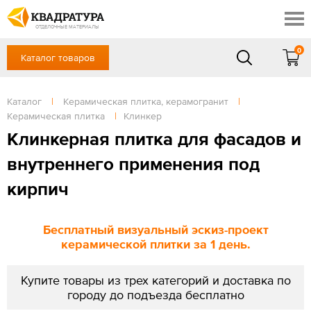
Краснодар
Профи
Контакты
ОТДЕЛОЧНЫЕ МАТЕРИАЛЫ
Доставка и оплата
0
Каталог товаров
+7 (861) 217-94-70
Выставочный зал
Акции
в будние дни — с 9.00 до 19.00,
Сб, Вс — выходной
Каталог
|
Керамическая плитка, керамогранит
|
Готовые решения
Керамическая плитка
|
Клинкер
ЗАКАЗАТЬ ЗВОНОК
Отзывы
Клинкерная плитка для фасадов и
Вход
внутреннего применения под
/
Регистрация
кирпич
Бесплатный визуальный эскиз-проект
керамической плитки за 1 день.
Купите товары из трех категорий и доставка по
городу до подъезда бесплатно