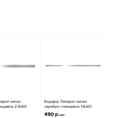
арет метал
Бордюр Лапарет метал
янцевое 2,9x60
серебро глянцевое 1,6x60
490 р.
/шт