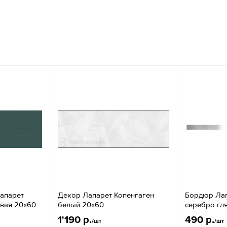
Лапарет
Декор Лапарет Копенгаген
Бордюр Лап
вая 20x60
белый 20x60
серебро гл
1'190 р.
490 р.
/шт
/шт