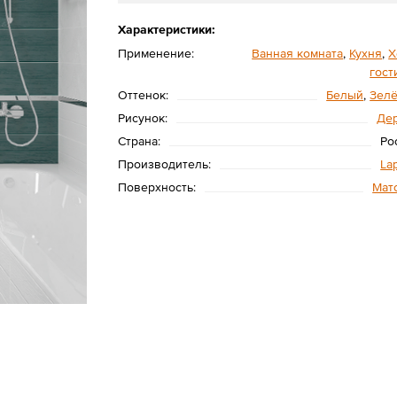
Характеристики:
Применение:
Ванная комната
,
Кухня
,
Х
гост
Оттенок:
Белый
,
Зел
Рисунок:
Де
Страна:
Ро
Производитель:
La
Поверхность:
Мат