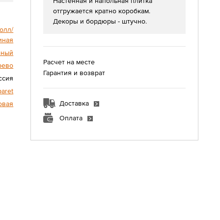
Настенная и напольная плитка
отгружается кратно коробкам.
Декоры и бордюры - штучно.
олл/
иная
ёный
Расчет на месте
рево
Гарантия и возврат
ссия
paret
Доставка
овая
Оплата