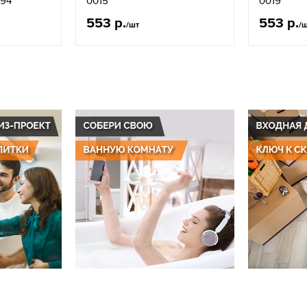
094
0015
0019
553 р.
553 р.
/шт
/