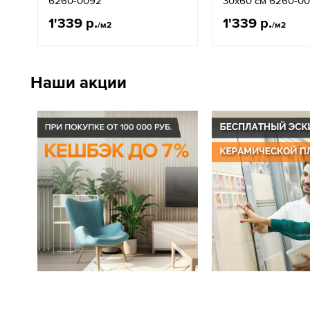
6260-0092
30x60 см 6260-0
1'339 р.
1'339 р.
/м2
/м2
Наши акции