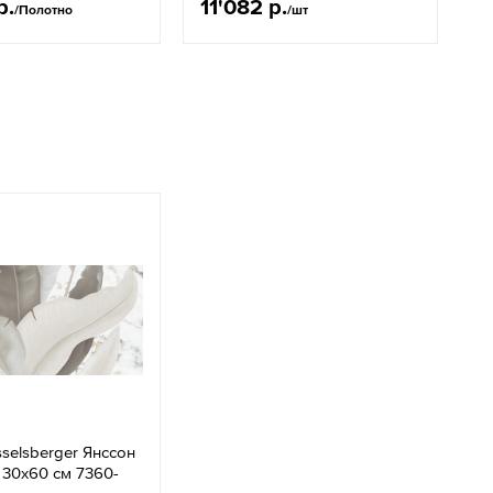
р.
11'082 р.
5
/Полотно
/шт
selsberger Янссон
 30x60 см 7360-