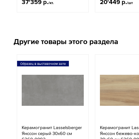
37'359 р.
20'449 р.
/кт.
/шт
Другие товары этого раздела
Образец в выставочном зале
Керамогранит Lasselsberger
Керамогранит Las
Янссон серый 30x60 см
Янссон бежево-к