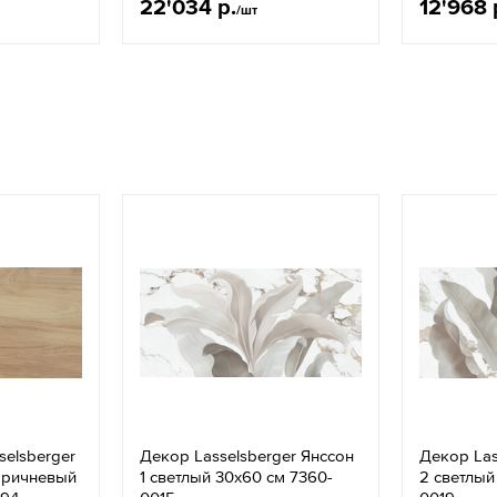
22'034 р.
12'968 
/шт
selsberger
Декор Lasselsberger Янссон
Декор Las
оричневый
1 светлый 30x60 см 7360-
2 светлый