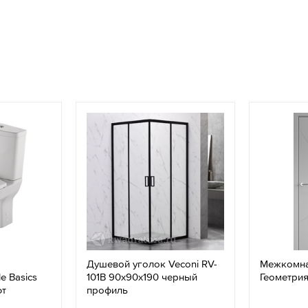
Душевой уголок Veconi RV-
Межкомна
e Basics
101B 90x90х190 черный
Геометрия
фт
профиль