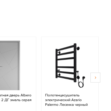
тная дверь Albero
Полотенцесушитель
К
 2 ДГ эмаль серая
электрический Azario
в
Palermo Лесенка черный
д