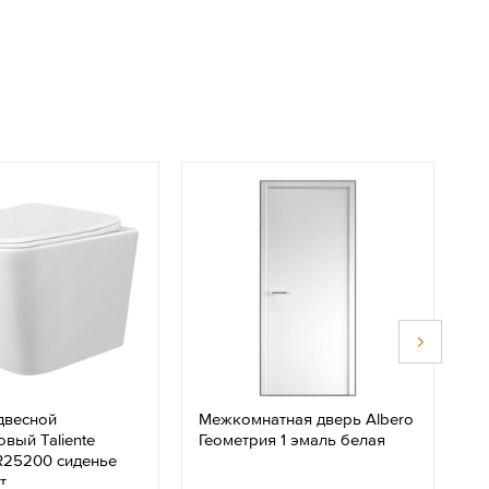
двесной
Межкомнатная дверь Albero
К
вый Taliente
Геометрия 1 эмаль белая
ва
R25200 сиденье
д
т