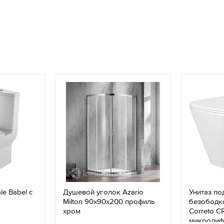
le Babel с
Душевой уголок Azario
Унитаз по
Milton 90х90х200 профиль
безободко
хром
Correto C
микролиф