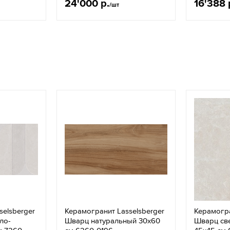
24'000 р.
16'388 
/шт
selsberger
Керамогранит Lasselsberger
Керамогра
ло-
Шварц натуральный 30x60
Шварц св