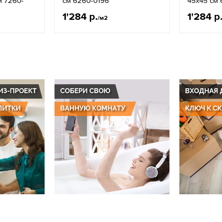
м 7260-
см 6260-0196
45x45 см 
1'284 р.
1'284 р
/м2