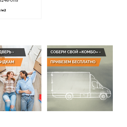
6246-0115
.
/м2