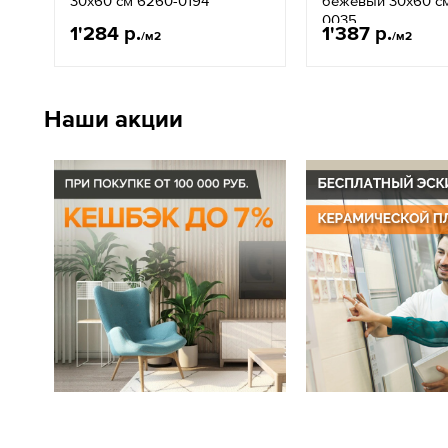
30x60 см 6260-0194
бежевый 30x60 с
0035
1'284 р.
1'387 р.
/м2
/м2
Наши акции