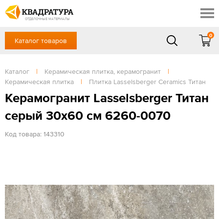
Краснодар
Профи
Контакты
ОТДЕЛОЧНЫЕ МАТЕРИАЛЫ
Доставка и оплата
0
Каталог товаров
+7 (861) 217-94-70
Выставочный зал
Акции
в будние дни — с 9.00 до 19.00,
Сб, Вс — выходной
Каталог
|
Керамическая плитка, керамогранит
|
Готовые решения
Керамическая плитка
|
Плитка Lasselsberger Ceramics Титан
ЗАКАЗАТЬ ЗВОНОК
Отзывы
Керамогранит Lasselsberger Титан
Вход
серый 30х60 см 6260-0070
/
Регистрация
Код товара: 143310