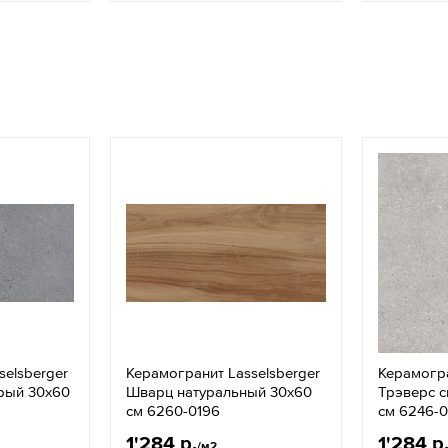
selsberger
Керамогранит Lasselsberger
Керамогра
рый 30x60
Шварц натуральный 30x60
Трэверс с
см 6260-0196
см 6246-0
1'284 р.
1'284 р
/м2