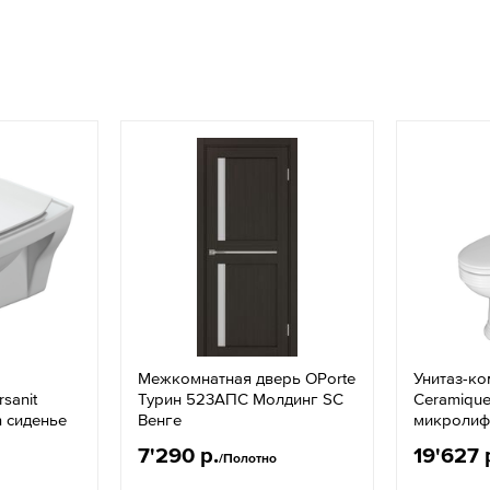
Межкомнатная дверь OPorte
Унитаз-ко
sanit
Турин 523АПС Молдинг SC
Ceramique
n сиденье
Венге
микролиф
7'290 р.
19'627 
/Полотно