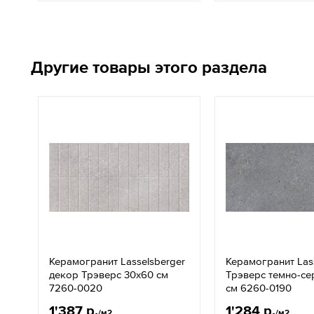
Другие товары этого раздела
Керамогранит Lasselsberger
Керамогранит Las
декор Трэверс 30x60 см
Трэверс темно-се
7260-0020
см 6260-0190
1'387 р.
1'284 р.
/м2
/м2