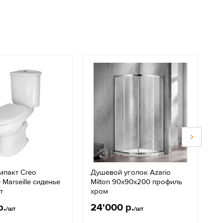
мпакт Creo
Душевой уголок Azario
П
 Marseille сиденье
Milton 90х90х200 профиль
э
т
хром
C
р.
24'000 р.
1
/шт
/шт