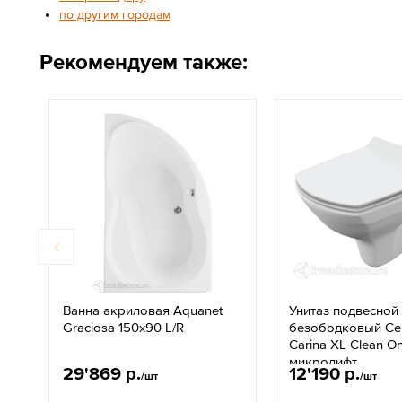
по другим городам
Рекомендуем также:
Ванна акриловая Aquanet
Унитаз подвесной
Graciosa 150x90 L/R
безободковый Cer
Carina XL Clean O
микролифт
29'869 р.
12'190 р.
/шт
/шт