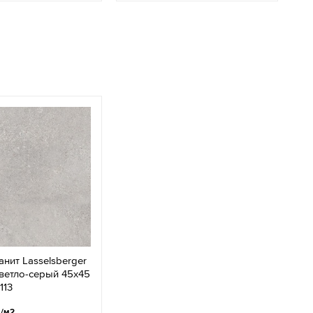
нит Lasselsberger
ветло-серый 45x45
113
.
/м2