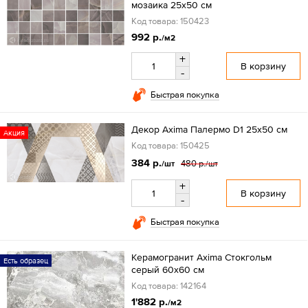
мозаика 25x50 см
Код товара: 150423
992 р.
/м2
+
В корзину
-
Быстрая покупка
Декор Axima Палермо D1 25x50 см
Акция
Код товара: 150425
384 р.
480 р.
/шт
/шт
+
В корзину
-
Быстрая покупка
Керамогранит Axima Стокгольм
Есть образец
серый 60х60 см
Код товара: 142164
1'882 р.
/м2