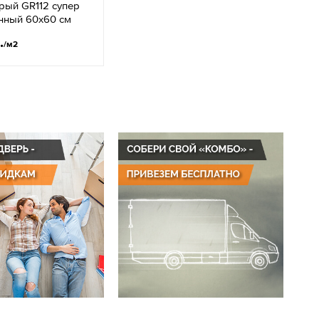
рый GR112 супер
нный 60x60 см
.
/м2