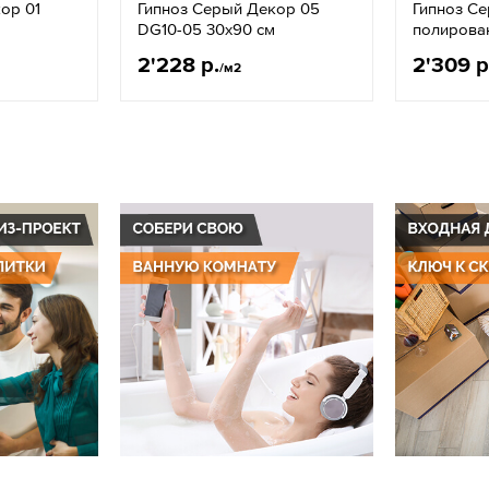
ор 01
Гипноз Серый Декор 05
Гипноз Се
DG10-05 30x90 см
полирова
2'228 р.
2'309 р
/м2