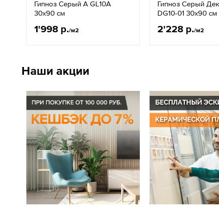
Гипноз Серый A GL10A
Гипноз Серый Дек
30x90 см
DG10-01 30x90 см
1'998 р.
2'228 р.
/м2
/м2
Наши акции