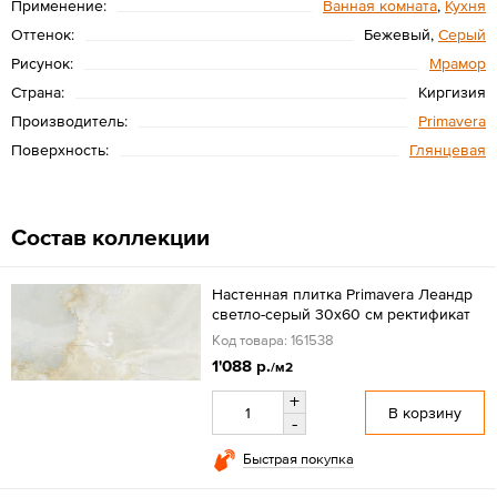
Применение:
Ванная комната
,
Кухня
Оттенок:
Бежевый,
Серый
Рисунок:
Мрамор
Страна:
Киргизия
Производитель:
Primavera
Поверхность:
Глянцевая
Состав коллекции
Настенная плитка Primavera Леандр
светло-серый 30x60 см ректификат
Код товара: 161538
1'088 р.
/м2
+
В корзину
-
Быстрая покупка