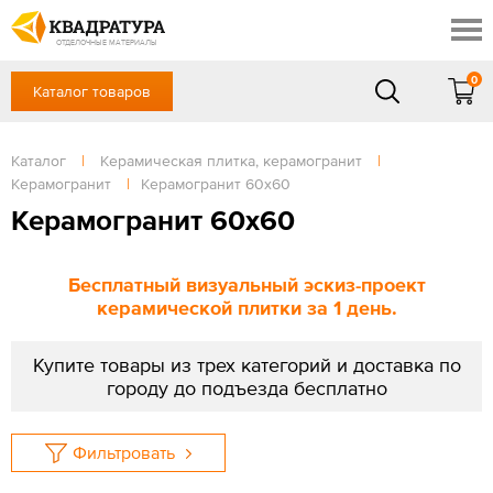
Краснодар
Профи
Контакты
ОТДЕЛОЧНЫЕ МАТЕРИАЛЫ
Доставка и оплата
0
Каталог товаров
+7 (861) 217-94-70
Выставочный зал
Акции
в будние дни — с 9.00 до 19.00,
Сб, Вс — выходной
Каталог
|
Керамическая плитка, керамогранит
|
Готовые решения
Керамогранит
|
Керамогранит 60х60
ЗАКАЗАТЬ ЗВОНОК
Отзывы
Керамогранит 60х60
Вход
/
Регистрация
Бесплатный визуальный эскиз-проект
керамической плитки за 1 день.
Купите товары из трех категорий и доставка по
городу до подъезда бесплатно
Фильтровать