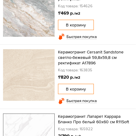
Код товара: 154626
1'469 р.
/м2
В корзину
Быстрая покупка
Керамогранит Cersanit Sandstone
светло-бежевый 59,8x59,8 см
ректификат A17896
Код товара: 163835
1'820 р.
/м2
В корзину
Быстрая покупка
Керамогранит Лапарет Каррара
Бланко Про белый 60x60 см R11Soft
Код товара: 165922
2'790 р.