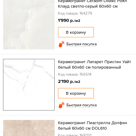
Керамогранит Ceradim Оникс Роял
Клауд светло-серый 60x60 см
Код товара: 164279
1'990 р.
/м2
В корзину
Быстрая покупка
Керамогранит Лапарет Пристин Уайт
белый 60x60 см полированный
Код товара: 156514
2'190 р.
/м2
В корзину
Быстрая покупка
Керамогранит Пиастрелла Долфин
белый 60x60 см DOL610
Код товара: 169701