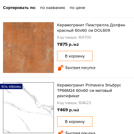
Сортировать по:
по названию
по цене
Керамогранит Пиастрелла Долфин
красный 60x60 см DOL609
Код товара: 169700
1'875 р.
/м2
В корзину
Быстрая покупка
Керамогранит Primavera Эльбрус
Есть образец
TP66M24 60х60 см матовый
ректификат
Код товара: 154623
1'469 р.
/м2
В корзину
Быстрая покупка