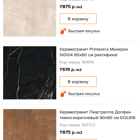
1'875 р.
/м2
В корзину
Быстрая покупка
Керамогранит Primavera Монерон
NG104 60x60 см ректификат
Код товара: 164916
1'619 р.
/м2
В корзину
Быстрая покупка
Керамогранит Пиастрелла Долфин
темно-коричневый 60x60 см DOL618
Код товара: 169723
1'875 р.
/м2