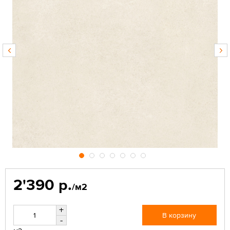
2'390 р.
/м2
+
В корзину
-