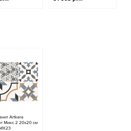
нит Artkera
т Микс 2 20x20 см
MX23