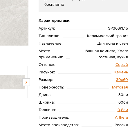
бесплатно
Характеристики:
Артикул:
GP36SKL15
Тип плитки:
Керамический гранит
Назначение:
Для пола и стен
Место
Ванная комната, Холл/
применения:
гостиная, Кухня
Оттенок:
Серый
Рисунок:
Камень
Размер:
30x60
Поверхность:
Матовая
Длина:
30см
Ширина:
60см
Толщина:
0,8см
Производитель:
Artkera
Место производства:
Россия