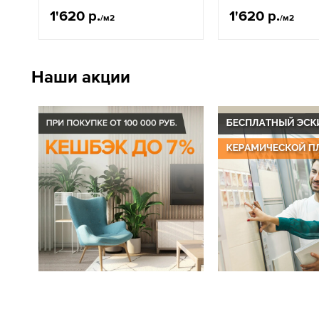
1'620 р.
1'620 р.
/м2
/м2
Наши акции