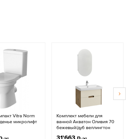
мпакт Vitra Norm
Комплект мебели для
П
иденье микролифт
ванной Акватон Оливия 70
в
бежевый/дуб веллингтон
Л
р.
31'663 р.
1
/кт.
/кт.