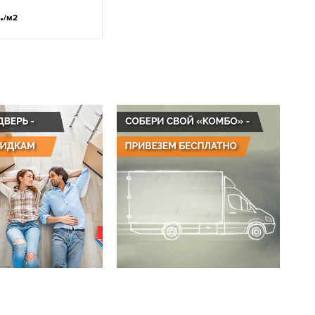
.
/м2