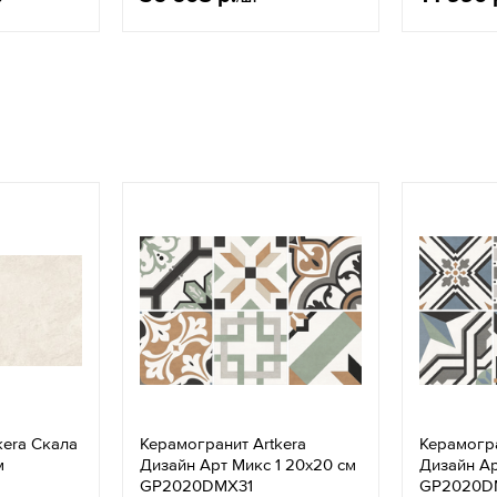
kera Скала
Керамогранит Artkera
Керамогра
м
Дизайн Арт Микс 1 20x20 см
Дизайн Ар
GP2020DMX31
GP2020D