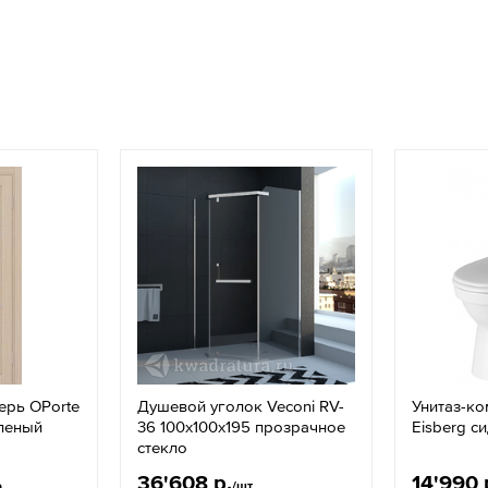
ерь OPorte
Душевой уголок Veconi RV-
Унитаз-ко
леный
36 100x100х195 прозрачное
Eisberg с
стекло
36'608 р.
14'990 
о
/шт