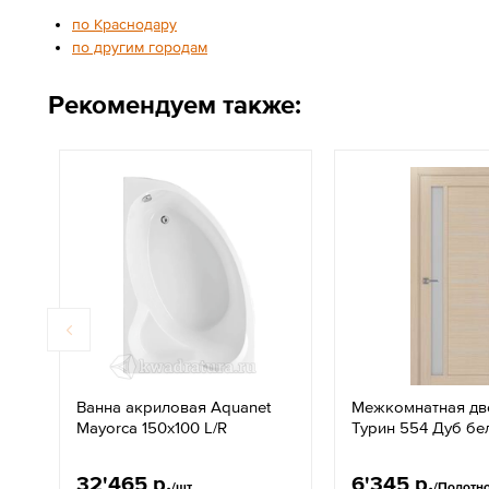
по Краснодару
по другим городам
Рекомендуем также:
Ванна акриловая Aquanet
Межкомнатная дв
Mayorca 150x100 L/R
Турин 554 Дуб бе
32'465 р.
6'345 р.
/шт
/Полотн