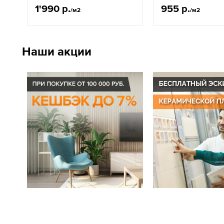
1'990 р.
955 р.
/м2
/м2
Наши акции