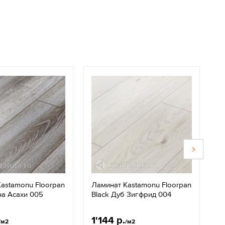
astamonu Floorpan
Ламинат Kastamonu Floorpan
М
на Асахи 005
Black Дуб Зигфрид 004
Т
с
1'144 р.
8
/м2
/м2