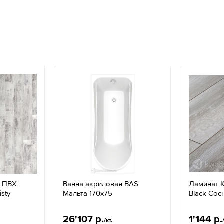
а ПВХ
Ванна акриловая BAS
Ламинат K
sty
Мальта 170х75
Black Сос
26'107 р.
1'144 р.
/кт.