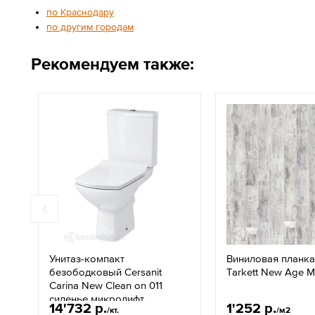
по Краснодару
по другим городам
Рекомендуем также:
Унитаз-компакт
Виниловая планк
безободковый Cersanit
Tarkett New Age Mi
Carina New Clean on 011
сиденье микролифт
14'732 р.
1'252 р.
/кт.
/м2