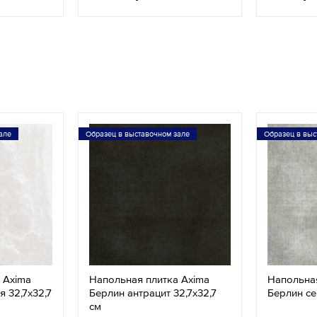
але
Образец в выставочном зале
Образец в выс
 Axima
Напольная плитка Axima
Напольная
 32,7х32,7
Берлин антрацит 32,7х32,7
Берлин се
см