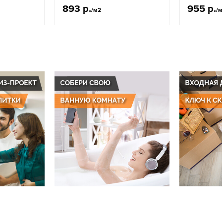
893 р.
955 р.
/м2
/