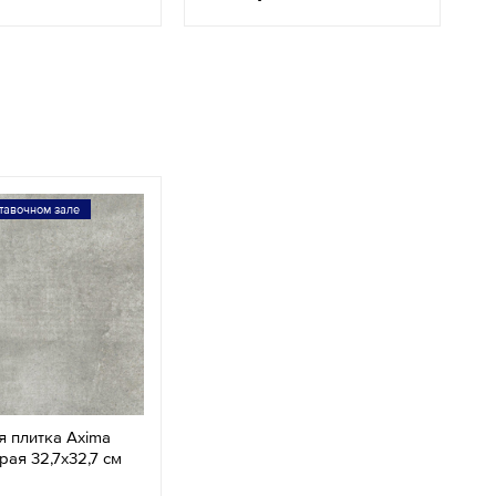
тавочном зале
 плитка Axima
рая 32,7х32,7 см