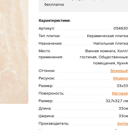
бесплатно
Характеристики:
Артикул:
054630
Тип плитки:
Керамическая плитка
Назначение:
Напольная плитка
Место
Ванная комната, Холл/
применения:
гостиная, Общественные
помещения, Кухня
Оттенок:
Бежевый
Рисунок:
Мрамор
Размер:
33х33
Поверхность:
Матовая
Размер:
32,7х32,7 см
Длина:
33см
Ширина:
33см
Производитель:
Axima