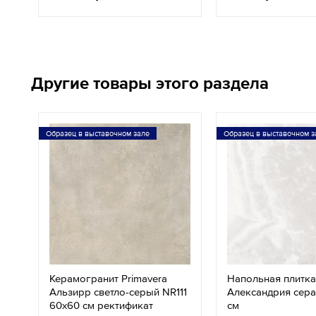
Другие товары этого раздела
Образец в выставочном зале
Образец в выставочном з
Керамогранит Primavera
Напольная плитка
Альзирр светло-серый NR111
Александрия серая
60х60 см ректификат
см