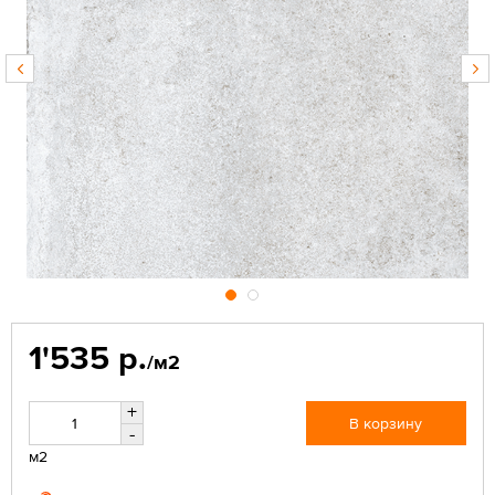
1'535 р.
/м2
+
В корзину
-
м2