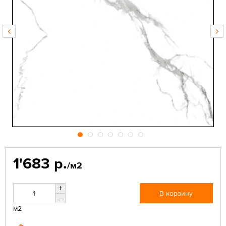
1'683 р.
/м2
+
В корзину
-
м2