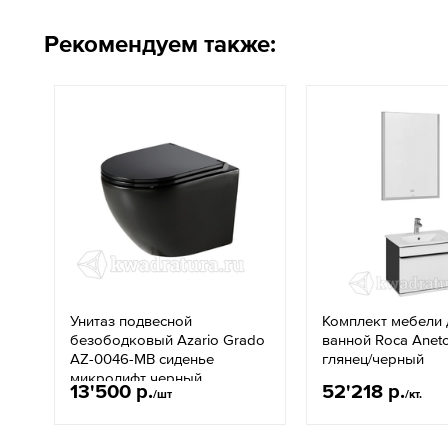
Рекомендуем также:
Унитаз подвесной
Комплект мебели 
безободковый Azario Grado
ванной Roca Anet
AZ-0046-MB сиденье
глянец/черный
микролифт черный
13'500 р.
52'218 р.
/шт
/кт.