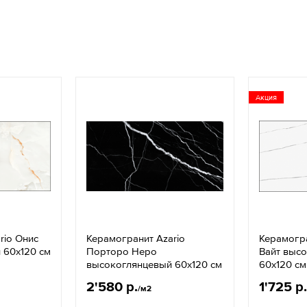
Акция
rio Онис
Керамогранит Azario
Керамогра
 60x120 см
Порторо Неро
Вайт выс
высокоглянцевый 60x120 см
60x120 см
2'580 р.
1'725 р.
/м2