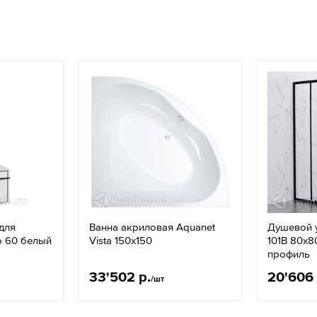
для
Ванна акриловая Aquanet
Душевой у
o 60 белый
Vista 150x150
101B 80x8
профиль
33'502 р.
20'606 
/шт