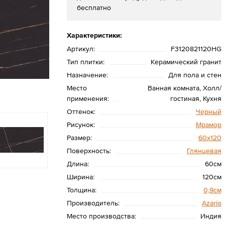
бесплатно
Характеристики:
Артикул:
F3120821120HG
Тип плитки:
Керамический гранит
Назначение:
Для пола и стен
Место
Ванная комната, Холл/
применения:
гостиная, Кухня
Оттенок:
Черный
Рисунок:
Мрамор
Размер:
60х120
Поверхность:
Глянцевая
Длина:
60см
Ширина:
120см
Толщина:
0,9см
Производитель:
Azario
Место производства:
Индия