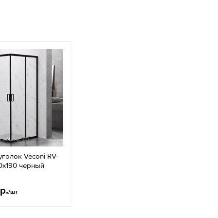
голок Veconi RV-
0х190 черный
р.
/шт