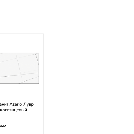
нит Azario Лувр
окоглянцевый
/м2