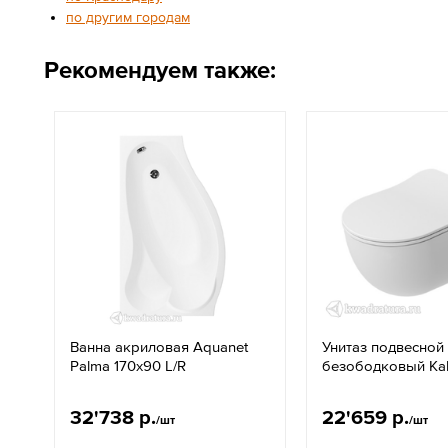
по другим городам
Рекомендуем также:
Ванна акриловая Aquanet
Унитаз подвесной
Palma 170x90 L/R
безободковый Kal
32'738 р.
22'659 р.
/шт
/шт