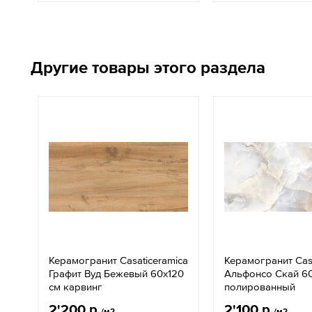
Другие товары этого раздела
Керамогранит Casaticeramica
Керамогранит Casa
Графит Вуд Бежевый 60x120
Альфонсо Скай 60
см карвинг
полированный
2'200 р.
2'100 р.
/м2
/м2