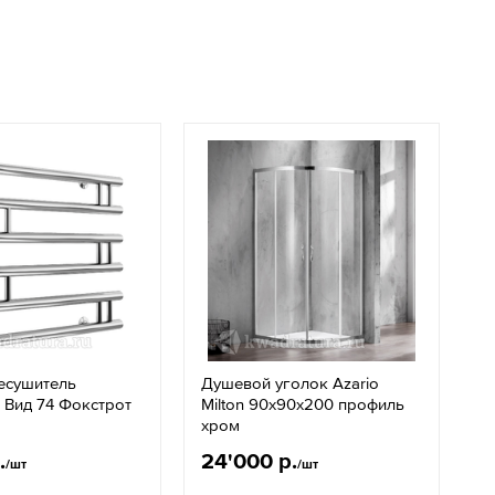
есушитель
Душевой уголок Azario
 Вид 74 Фокстрот
Milton 90х90х200 профиль
хром
.
24'000 р.
/шт
/шт