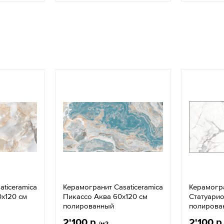
ticeramica
Керамогранит Casaticeramica
Керамогра
x120 см
Пикассо Аква 60x120 см
Статуарио
полированный
полирова
2'100 р.
2'100 р
/м2