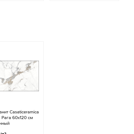
нит Casaticeramica
 Рага 60x120 см
нный
.
/м2