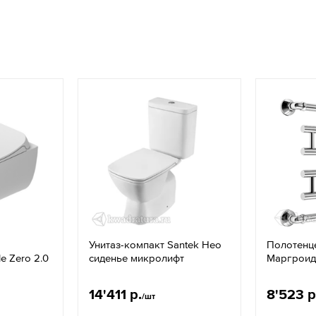
Унитаз-компакт Santek Нео
Полотенц
e Zero 2.0
сиденье микролифт
Маргроид
14'411 р.
8'523 р
/шт