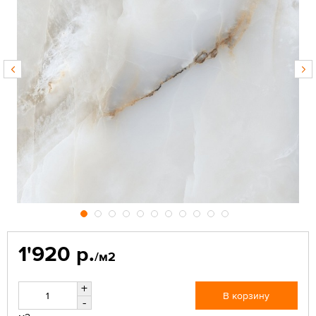
1'920 р.
/м2
+
В корзину
-