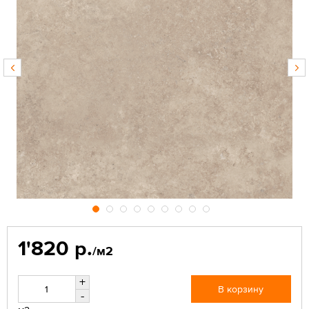
1'820 р.
/м2
+
В корзину
-