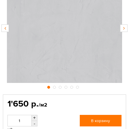
1'650 р.
/м2
+
В корзину
-