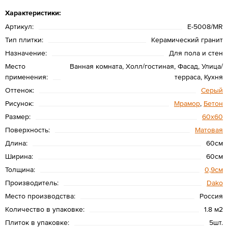
Характеристики:
Артикул:
Е-5008/МR
Тип плитки:
Керамический гранит
Назначение:
Для пола и стен
Место
Ванная комната, Холл/гостиная, Фасад, Улица/
применения:
терраса, Кухня
Оттенок:
Серый
Рисунок:
Мрамор
,
Бетон
Размер:
60х60
Поверхность:
Матовая
Длина:
60см
Ширина:
60см
Толщина:
0,9см
Производитель:
Dako
Место производства:
Россия
Количество в упаковке:
1.8 м2
Плиток в упаковке:
5шт.