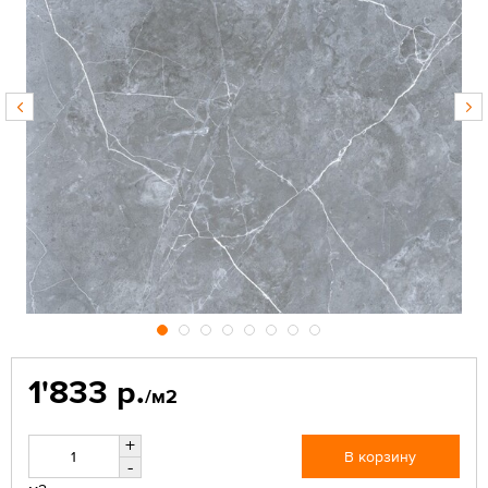
1'833 р.
/м2
+
В корзину
-