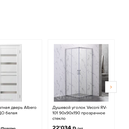
тная дверь Albero
Душевой уголок Veconi RV-
К
ДО белая
101 90x90х190 прозрачное
в
стекло
б
.
22'034 р.
2
/Полотно
/шт