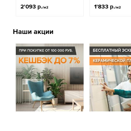
2'093 р.
1'833 р.
/м2
/м2
Наши акции