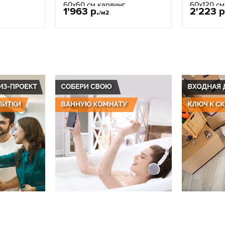
60x60 см карвинг
60x120 см
1'963 р.
2'223 р
/м2