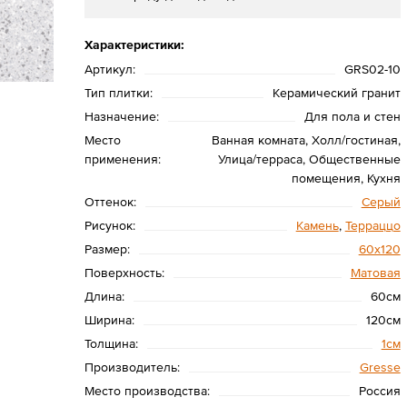
Характеристики:
Артикул:
GRS02-10
Тип плитки:
Керамический гранит
Назначение:
Для пола и стен
Место
Ванная комната, Холл/гостиная,
применения:
Улица/терраса, Общественные
помещения, Кухня
Оттенок:
Серый
Рисунок:
Камень
,
Терраццо
Размер:
60х120
Поверхность:
Матовая
Длина:
60см
Ширина:
120см
Толщина:
1см
Производитель:
Gresse
Место производства:
Россия