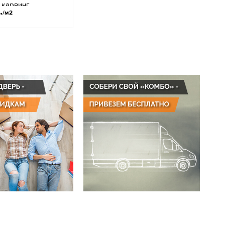
 карвинг
.
/м2