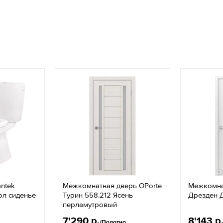
antek
Межкомнатная дверь OPorte
Межкомна
ол сиденье
Турин 558.212 Ясень
Дрезден 
перламутровый
7'290 р.
8'143 р
/Полотно