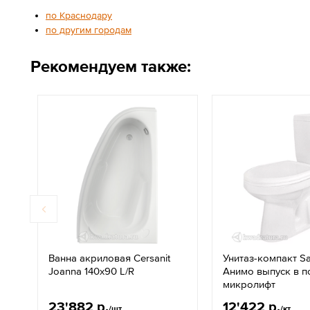
по Краснодару
по другим городам
Рекомендуем также:
Ванна акриловая Cersanit
Унитаз-компакт S
Joanna 140x90 L/R
Анимо выпуск в п
микролифт
23'882 р.
12'422 р.
/шт
/кт.