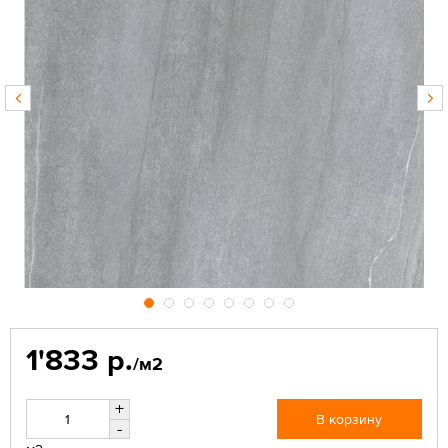
1'833 р.
/м2
+
В корзину
-